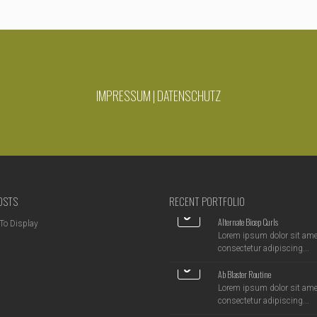
IMPRESSUM
|
DATENSCHUTZ
OSTS
RECENT PORTFOLIO
Alternate Bicep Curls
To Display
Lorem ipsum dolor sit ame
consectetur adipiscing...
Ab Blaster Routine
Lorem ipsum dolor sit ame
consectetur adipiscing...