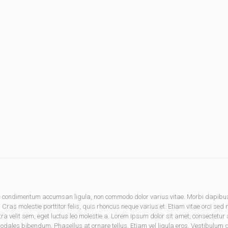
onec condimentum accumsan ligula, non commodo dolor varius vitae. Morbi dapib
. Cras molestie porttitor felis, quis rhoncus neque varius et. Etiam vitae orci sed
tra velit sem, eget luctus leo molestie a. Lorem ipsum dolor sit amet, consectet
les bibendum. Phasellus at ornare tellus. Etiam vel ligula eros. Vestibulum dic