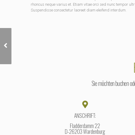
rhoncus neque varius et. Etiam vitae orci sed nunc tempor ultr
Suspendisse consectetur laoreet diam eleifend interdum.
Superset Arms Workout
Sie möchten buchen oder
ANSCHRIFT:
Fladderdamm 22
D-26203 Wardenburg