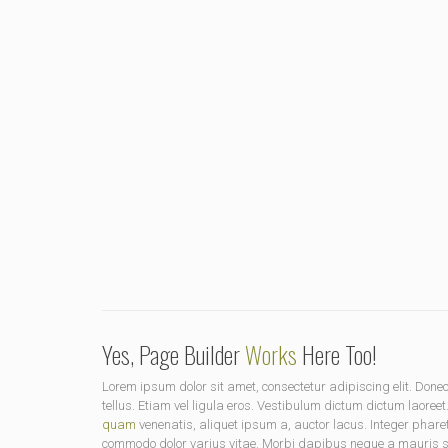
Yes, Page Builder
Works
Here Too!
Lorem ipsum dolor sit amet, consectetur adipiscing elit. D
tellus. Etiam vel ligula eros. Vestibulum dictum dictum laoreet
quam
venenatis, aliquet ipsum a, auctor lacus. Integer phare
commodo dolor varius vitae. Morbi dapibus neque a mauris soda