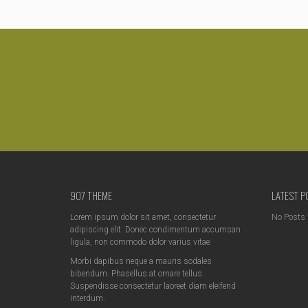
907 THEME
LATEST P
Lorem ipsum dolor sit amet, consectetur
No Posts 
adipiscing elit. Donec condimentum accumsan
ligula, non commodo dolor varius vitae.
Morbi dapibus neque a mauris sodales
bibendum. Phasellus at ornare tellus.
Suspendisse consectetur laoreet diam eleifend
interdum.