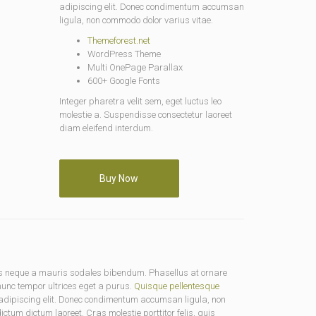
adipiscing elit. Donec condimentum accumsan
ligula, non commodo dolor varius vitae.
Themeforest.net
WordPress Theme
Multi OnePage Parallax
600+ Google Fonts
Integer pharetra velit sem, eget luctus leo
molestie a. Suspendisse consectetur laoreet
diam eleifend interdum.
Buy Now
us neque a mauris sodales bibendum. Phasellus at ornare
 nunc tempor ultrices eget a purus.
Quisque pellentesque
ur adipiscing elit. Donec condimentum accumsan ligula, non
tum dictum laoreet. Cras molestie porttitor felis, quis