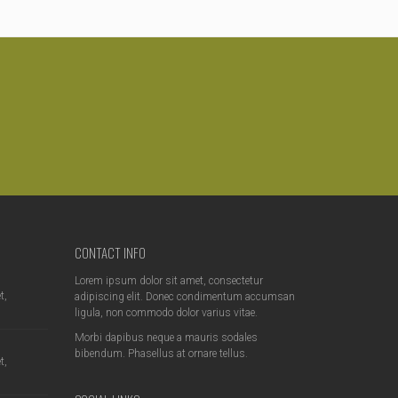
CONTACT INFO
Lorem ipsum dolor sit amet, consectetur
t,
adipiscing elit. Donec condimentum accumsan
ligula, non commodo dolor varius vitae.
Morbi dapibus neque a mauris sodales
bibendum. Phasellus at ornare tellus.
t,